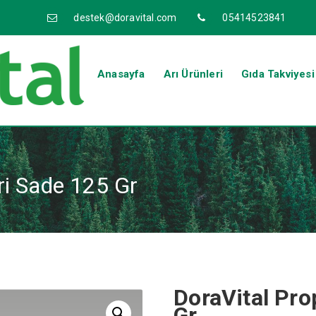
destek@doravital.com
05414523841
Anasayfa
Arı Ürünleri
Gıda Takviyesi
ri Sade 125 Gr
DoraVital Pro
Gr