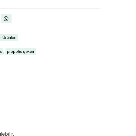
ı Ürünleri
s
,
propolis şekeri
ebilir.