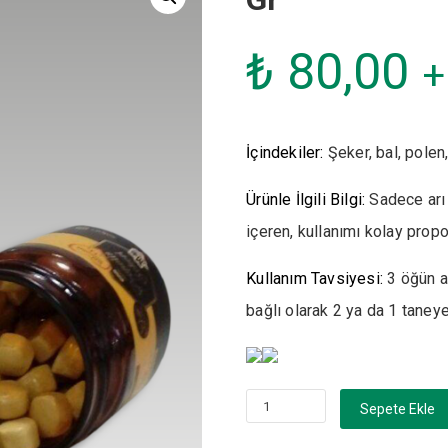
₺
80,00
+
İçindekiler:
Şeker, bal, polen,
Ürünle İlgili Bilgi:
Sadece arı 
içeren, kullanımı kolay propol
Kullanım Tavsiyesi:
3 öğün aç
bağlı olarak 2 ya da 1 taneye
DoraVital
Sepete Ekle
Propolis