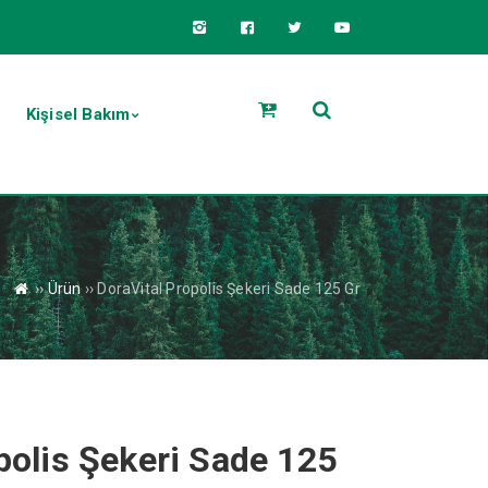
Kişisel Bakım
››
Ürün
››
DoraVital Propolis Şekeri Sade 125 Gr
polis Şekeri Sade 125