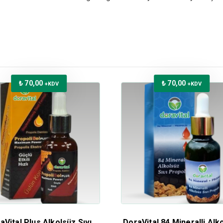
₺
70,00
₺
70,00
+KDV
+KDV
aVital Plus Alkolsüz Sıvı
DoraVital 84 Mineralli Alk