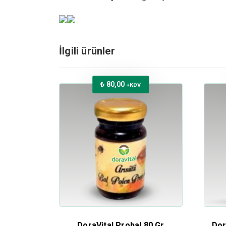
İlgili ürünler
₺
80,00
+KDV
DoraVital Probal 80 Gr
Dor