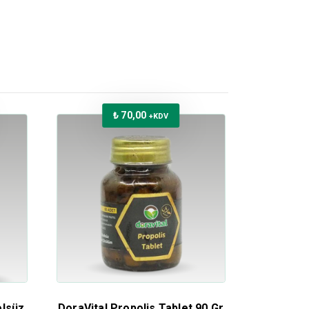
₺
70,00
+KDV
olsüz
DoraVital Propolis Tablet 90 Gr