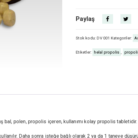
Şekeri
Sade
Paylaş
125
Gr
Stok kodu:
DV 001
Kategoriler:
Ar
adet
Etiketler:
helal propolis
,
propoli
 bal, polen, propolis içeren, kullanımı kolay propolis tabletidir.
llanılır. Daha sonra isteğe bağlı olarak 2 ya da 1 taneye düşürül