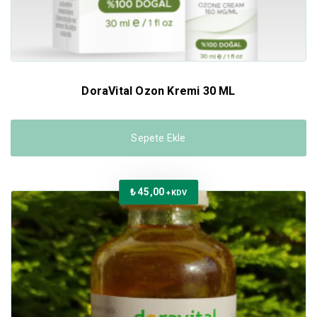
DoraVital Ozon Kremi 30 ML
Sepete Ekle
₺
45,00
+KDV