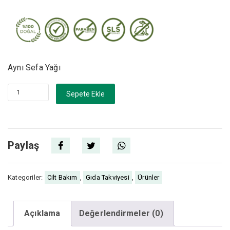
Aynı Sefa Yağı
Aynı
Sepete Ekle
Sefa
Yağı
50
Paylaş
ml
adet
Kategoriler:
Cilt Bakım
,
Gıda Takviyesi
,
Ürünler
Açıklama
Değerlendirmeler (0)