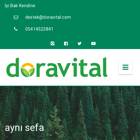
İyi Bak Kendine
destek@doravital.com
05414523841
aynı sefa