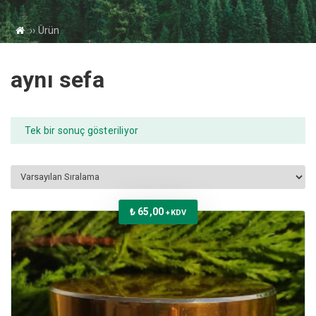
››
Ürün
aynı sefa
Tek bir sonuç gösteriliyor
₺
65,00
+KDV